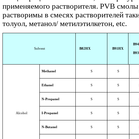
применяемого растворителя. PVB смолы 
растворимы в смесях растворителей таки
толуол, метанол/ метилэтилкетон, etc.
B9
Solvent
B82HX
B91HX
B9
Methanol
S
S
Ethanol
S
S
N-Propanol
S
S
Alcohol
I-Propanol
S
S
N-Butanol
S
S