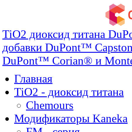
TiO2 диоксид титана DuP
добавки DuPont™ Capston
DuPont™ Corian® и Monte
Главная
TiO2 - диоксид титана
Chemours
Модификаторы Kaneka
FM - серия