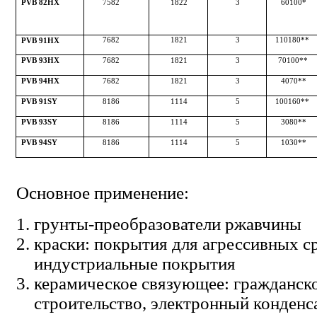
75­82
18­22
3
60­100*
PVB 82HX
76­82
18­21
3
110­180**
PVB 91HX
76­82
18­21
3
70­100**
PVB 93HX
76­82
18­21
3
40­70**
PVB 94HX
81­86
11­14
5
100­160**
PVB 91SY
81­86
11­14
5
30­80**
PVB 93SY
81­86
11­14
5
10­30**
PVB 94SY
Основное применение:
грунты-преобразователи ржавчины
краски: покрытия для агрессивных с
индустриальные покрытия
керамическое связующее: гражданск
строительство, электронный конденс