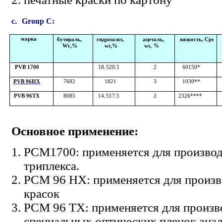
c.
Group C:
марка
бутираль,
гидроксил,
ацеталь,
вязкость, Cps
W
t,
%
wt
,
%
wt,
%
PVB 1700
18
.
5
20
.
5
2
60
150*
PVB 96HX
76
82
18
21
3
10
30**
PVB 96TX
80
85
14
.
5
17
.
5
2
23
26****
Основное применение:
PCM1700: применяется для производ
триплекса.
PCM 96 HX: применяется для произв
красок
PCM 96 TX: применяется для произв
специальных оптических пленок ана