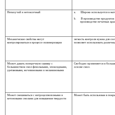
Непахучий и нетоксичный
a. Широко используется в мат
b. В производстве продуктов 
производстве печатных кра
Механические свойства могут
легкость контроля нужна для со
контролироваться в процессе полимеризации
позволяет использовать различн
Может давать поперечную сшивку с
Свободно применяется в больши
большинством смол фенольными, эпоксидными
,
основе смол
.
уретановыми
, мочевиновыми и меламиновыми
Может смешиваться с нитроцеллюлозными и
Может быть использован в покры
кетоновыми смолами для повышения твердости