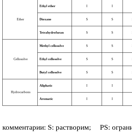
Ethyl ether
I
I
Ether
Dioxane
S
S
Tetrahydrofuran
S
S
Methyl cellosolve
S
S
Cellosolve
Ethyl cellosolve
S
S
Butyl cellosolve
S
S
Aliphatic
I
I
Hydrocarbons
Aromatic
I
I
комментарии: S: растворим; PS: огран