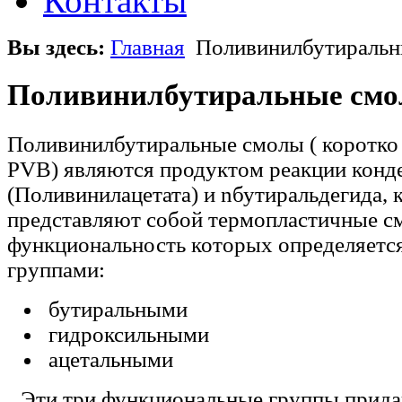
Контакты
Вы здесь:
Главная
Поливинилбутиральн
Поливинилбутиральные см
Поливинилбутиральные смолы ( коротко 
PVB) являются продуктом реакции конд
(Поливинилацетата) и n­бутиральдегида,
представляют собой термопластичные с
функциональность которых определяет
группами:
­ бутиральными
­ гидроксильными
­ ацетальными
Эти три функциональные группы прид