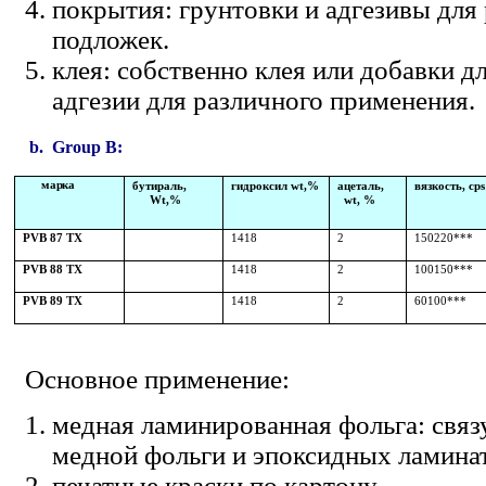
покрытия: грунтовки и адгезивы для
подложек.
клея: собственно клея или добавки 
адгезии для различного применения.
b
. Group B:
марка
бутираль,
гидроксил wt
,
%
ацеталь,
вязкость,
c
ps
W
t,%
wt, %
14
18
2
150
220***
PVB 8
7
TX
14
18
2
100
150***
PVB 8
8
TX
14
18
2
60
100***
PVB 89
T
X
Основное применение:
медная ламинированная фольга: свя
медной фольги и эпоксидных ламина
печатные краски по картону