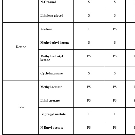
N-Octanol
S
S
Ethylene glycol
S
S
Acetone
I
PS
Methyl ethyl ketone
S
S
Ketone
Methyl isobutyl
PS
PS
ketone
Cyclohexanone
S
S
Methyl acetate
PS
PS
Ethyl acetate
PS
PS
Ester
Isopropyl acetate
I
I
N-Butyl acetate
PS
PS