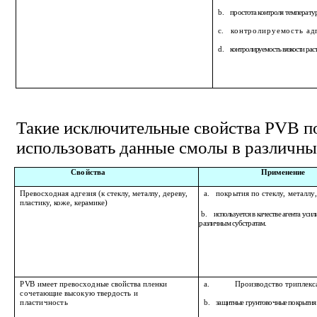
b.
простота контроля температу
c.
контролируемость ад
d.
контролируемость вязкости рас
Такие исключительные свойства PVB п
использовать данные смолы в различны
Свойства
Применение
Превосходная адгезия
(к стеклу,
металлу
, дереву,
a.
покрытия по стеклу, металлу
пластику
,
коже,
керамике
)
b.
используется в качестве агента уси
различным субстратам
.
P
V
B
имеет превосходные свойства пленки
a. Производство триплекса
сочетающие высокую твердость
и
пластичность
b.
защитные грунтовочные покрытия