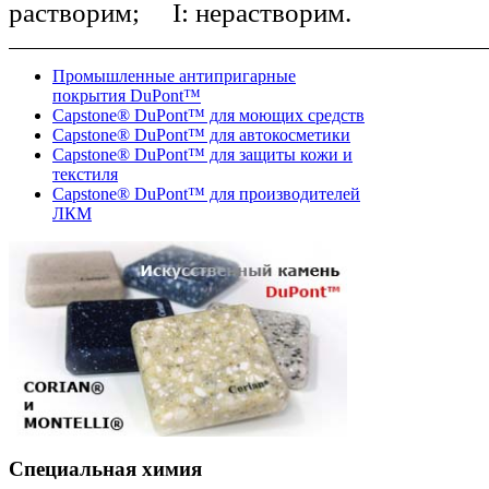
растворим; I: нерастворим.
Промышленные антипригарные
покрытия DuPont™
Capstone® DuPont™ для моющих средств
Capstone® DuPont™ для автокосметики
Capstone® DuPont™ для защиты кожи и
текстиля
Capstone® DuPont™ для производителей
ЛКМ
Специальная химия