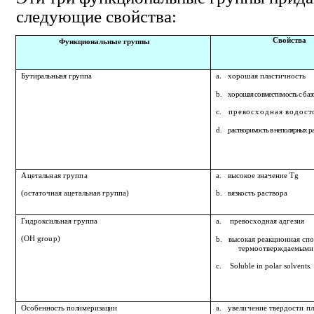
следующие свойства:
Свойства
Функциональные группы
Бутиральныая группа
a.
хорошая пластичность
b.
хорошая совместимость с ба
c.
превосходная водост
d.
растворимость в неполярных р
Ацетальная группа
a.
высокое значение
Tg
(остаточная ацетальная группа)
b.
вязкость раствора
Гидроксильная группа
a. превосходная адгезия
(OH g
r
o
u
p
)
b. высокая реакционная спо
термоотверждаемыми
c. So
l
u
b
l
e in
p
ol
a
r
s
olvent
s
.
Особенность полимеризации
a.
увеличение твердости п