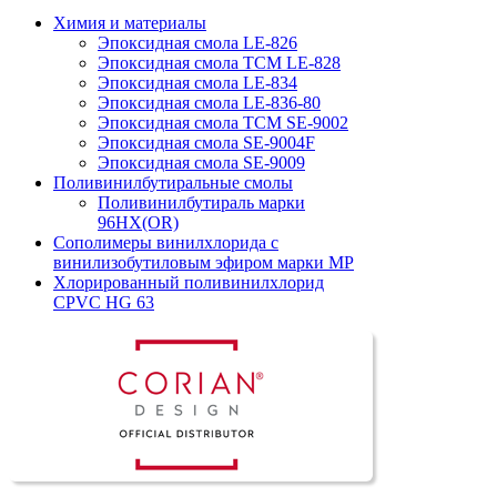
Химия и материалы
Эпоксидная смола LE-826
Эпоксидная смола TCM LE-828
Эпоксидная смола LE-834
Эпоксидная смола LE-836-80
Эпоксидная смола TCM SE-9002
Эпоксидная смола SE-9004F
Эпоксидная смола SE-9009
Поливинилбутиральные смолы
Поливинилбутираль марки
96HX(OR)
Сополимеры винилхлорида с
винилизобутиловым эфиром марки MP
Хлорированный поливинилхлорид
CPVC HG 63