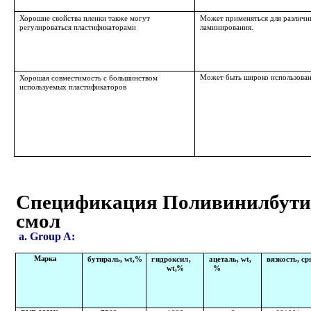
Хорошие свойства пленки также могут
Может применяться для различн
регулироваться пластификаторами
ламинирования.
Может быть широко использован 
Хорошая совместимость с большинством
используемых пластификаторов
Спецификация Поливинилбут
смол
a. Group A:
Марка
бутираль, wt,%
гидроксил
,
ацеталь, wt,
вязкость,
c
p
wt
,
%
%