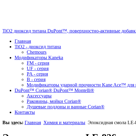
TiO2 диоксид титана DuPont™, поверхностно-активные добавк
Главная
TiO2 - диоксид титана
Chemours
Модификаторы Kaneka
FM - серия
UF - серия
PA - серия
B - серия
Модификаторы ударной прочности Kane Ace™ для 
DuPont™ Corian® DuPont™ Montelli®
Аксессуары
Раковины, мойки Corian®
Душевые поддоны и ванные Corian®
Контакты
Вы здесь:
Главная
Химия и материалы
Эпоксидная смола LE-