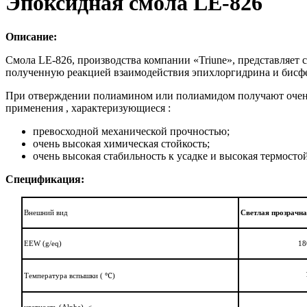
Эпоксидная смола LE-826
Описание:
Смола LE-826, производства компании «Triune», представляет
полученную реакцией взаимодействия эпихлоргидрина и бисфен
При отверждении полиамином или полиамидом получают очень
применения , характеризующиеся :
превосходной механической прочностью;
очень высокая химическая стойкость;
очень высокая стабильность к усадке и высокая термостой
Спецификация:
Внешний вид
Светлая прозрач
EEW (g/eq)
18
℃
Температура вспышки (
)