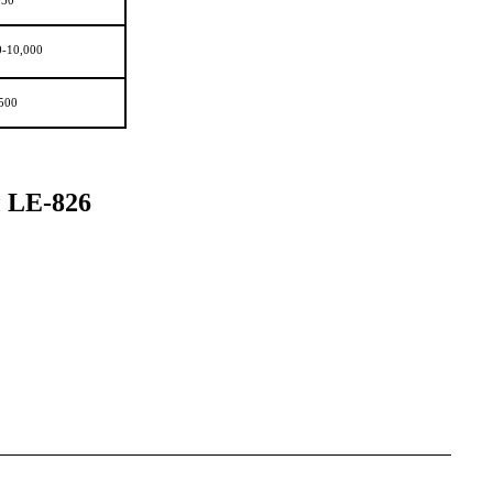
50
0-10,000
500
 LE-826