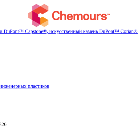
и DuPont™ Capstone®, искусcтвенный камень DuPont™ Corian® 
инженерных пластиков
826