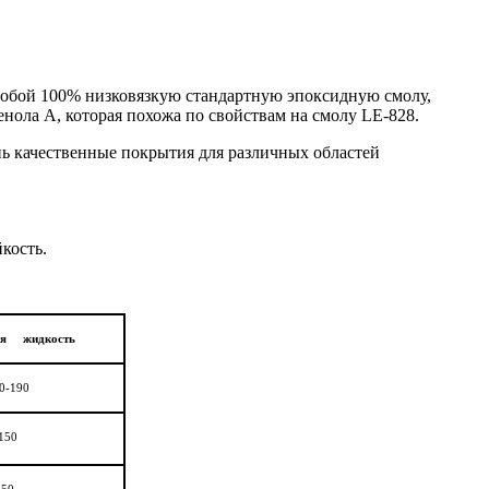
 собой 100% низковязкую стандартную эпоксидную смолу,
ола A, которая похожа по свойствам на смолу LE-828.
 качественные покрытия для различных областей
кость.
ная жидкость
0-190
150