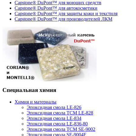
Capstone® DuPont™ для моющих средств
Capstone® DuPont™ для автокосметики
Capstone® DuPont™ для защиты кожи и текстиля
Capstone® DuPont™ для производителей ЛКМ
Специальная химия
Химия и материалы
Эпоксидная смола LE-826
Эпоксидная смола TCM LE-828
Эпоксидная смола LE-834
Эпоксидная смола LE-836-80
Эпоксидная смола TCM SE-9002
Эпоксидная смола SE-9004F